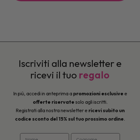
possono
possono
essere
essere
scelte
scelte
nella
nella
pagina
pagina
del
del
prodotto
prodotto
Iscriviti alla newsletter e
ricevi il tuo
regalo
In più, accedi in anteprima a
promozioni esclusive
e
offerte riservate
solo agli iscritti.
Registrati alla nostra newsletter e
ricevi subito un
codice sconto del 15% sul tuo prossimo ordine
.