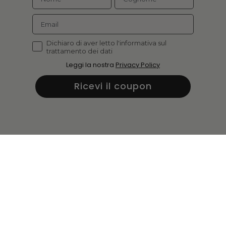
Dichiaro di aver letto l'informativa sul
trattamento dei dati
Leggi la nostra
Privacy Policy
Ricevi il coupon
Laboratori Pavaglione s.r.l.
via Tranquillo Cremona 19
40137 Bologna (BO) Italy
P.IVA 04047761202