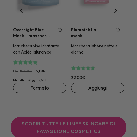
Overnight Blue
Plumpink lip
Mask – maschera
mask
notte
viso
Maschera viso idratante
Maschera labbra notte e
con Acido Ialuronico
giorno
u 5
Valutato
su 5
Valutato
su 5
15,50
€
13,18
€
Da:
22,00
€
Min ultimi 30 gg:
15,50
€
Questo
Questo
Formato
Aggiungi
prodotto
prodotto
ha
ha
più
più
varianti.
varianti.
SCOPRI TUTTE LE LINEE SKINCARE DI
Le
Le
PAVAGLIONE COSMETICS
opzioni
opzioni