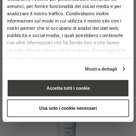
alta concentrazione. Contribuisce a migliorare
annunci, per fornire funzionalità dei social media e per
3 BUONI MOTIVI PER ISCRIVERSI:
l’elasticità e la compattezza della pelle,
analizzare il nostro traffico. Condividiamo inoltre
✔ Promozioni anticipate
✔ Sconti Esclusivi
prevenendo e attenuando rughe sul viso e altri segni
informazioni sul modo in cui utilizza il nostro sito con i
✔ Novità in anteprima
del tempo.
nostri partner che si occupano di analisi dei dati web,
Nome
Cognome
pubblicità e social media, i quali potrebbero combinarle
con altre informazioni che ha fornito loro o che hanno
SCOPRI
Email
raccolto dal suo utilizzo dei loro servizi. Potrà leggere la
Cookie Policy al seguente indirizzo
Inviando il presente modulo, dichiari di essere a conoscenza del fatto che i tuoi dati
https://www.pavaglionecosmetics.it/cookie-policy/
personali verranno trattati da Laboratori Pavaglione SRL in conformità con il
Mostra dettagli
Regolamento (UE) 2016/679 e con la normativa applicabile in materia di protezione
Eye Reset – crema contorno occhi
dei dati personali, nelle modalità descritte nella
Privacy Policy
MI ISCRIVO
Accetta tutti i cookie
Usa solo i cookie necessari