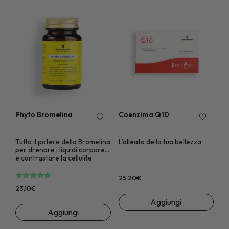
Phyto Bromelina
Coenzima Q10
Tutto il potere della Bromelina
L’alleato della tua bellezza
per drenare i liquidi corporei
e contrastare la cellulite
Valutato
su 5
25,20
€
23,10
€
Aggiungi
Aggiungi