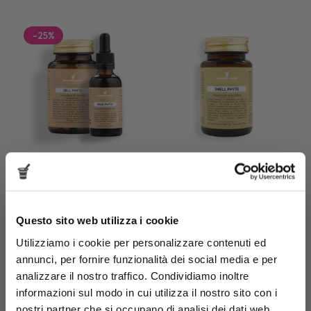
-
25
%
Goodbye Cellulite
Snell Phyto
Il kit perfetto per dire addio a
Il tuo alleato nella lotta contro
cellulite e ritenzione idrica
i chili di troppo
Questo sito web utilizza i cookie
Ottieni uno sconto del 15%
Utilizziamo i cookie per personalizzare contenuti ed
Valutato
su 5
49,00
€
36,75
€
annunci, per fornire funzionalità dei social media e per
3 BUONI MOTIVI PER ISCRIVERSI:
20,90
€
analizzare il nostro traffico. Condividiamo inoltre
✔ Promozioni anticipate
Min ultimi 30 gg:
36,75
€
✔ Sconti Esclusivi
informazioni sul modo in cui utilizza il nostro sito con i
✔ Novità in anteprima
Aggiungi
Aggiungi
nostri partner che si occupano di analisi dei dati web,