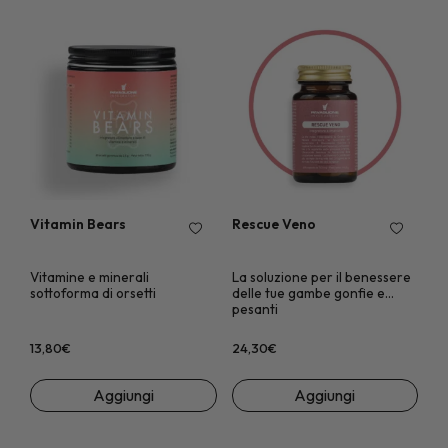
EST
Vitamin Bears
Rescue Veno
Vitamine e minerali
La soluzione per il benessere
sottoforma di orsetti
delle tue gambe gonfie e
pesanti
13,80
€
24,30
€
Aggiungi
Aggiungi