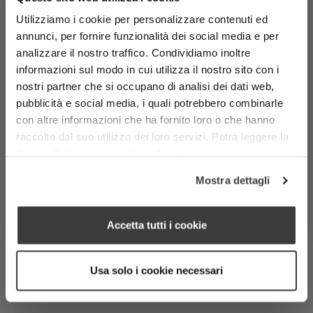
viso
aran
Ottieni uno sconto del 15%
Utilizziamo i cookie per personalizzare contenuti ed
Per una beauty routine in
Il tuo alleato per
za
Il tu
buona compagnia
annunci, per fornire funzionalità dei social media e per
3 BUONI MOTIVI PER ISCRIVERSI:
un’applicazione perfetta
analizzare il nostro traffico. Condividiamo inoltre
✔ Promozioni anticipate
✔ Sconti Esclusivi
informazioni sul modo in cui utilizza il nostro sito con i
Valutato
su 5
✔ Novità in anteprima
nostri partner che si occupano di analisi dei dati web,
6,90
€
5,90
€
5,00
Nome
Cognome
pubblicità e social media, i quali potrebbero combinarle
Quest
Aggiungi
Formato
con altre informazioni che ha fornito loro o che hanno
prodot
Email
raccolto dal suo utilizzo dei loro servizi. Potrà leggere la
Recensioni
Pochette beauty
ha
Cookie Policy al seguente indirizzo
azzurra
Inviando il presente modulo, dichiari di essere a conoscenza del fatto che i tuoi dati
più
https://www.pavaglionecosmetics.it/cookie-policy/
personali verranno trattati da Laboratori Pavaglione SRL in conformità con il
Mostra dettagli
Regolamento (UE) 2016/679 e con la normativa applicabile in materia di protezione
variant
dei dati personali, nelle modalità descritte nella
Privacy Policy
Le
0,0
MI ISCRIVO
opzion
Accetta tutti i cookie
posso
essere
Basato su 0 recensioni
Usa solo i cookie necessari
scelte
nella