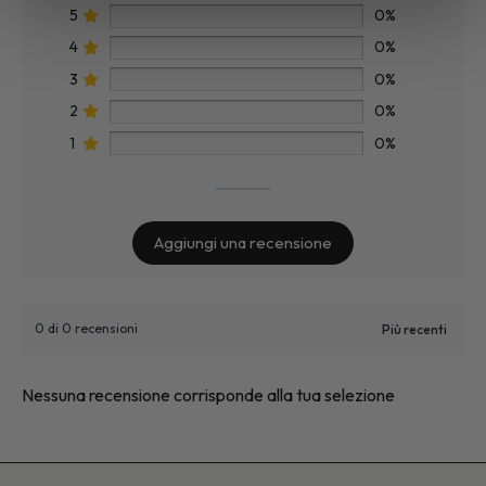
pagina
5
0%
del
4
0%
prodot
3
0%
2
0%
1
0%
Aggiungi una recensione
0 di 0 recensioni
Nessuna recensione corrisponde alla tua selezione